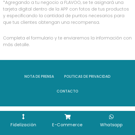
*Agregando a tu negocio a FLAVOO, se te asignará una
tarjeta digital dentro de la APP con fotos de tus productos
y especificando la cantidad de puntos necesarios para
que tus clientes obtengan una recompensa.
Completa el formulario y te enviaremos la información con
más detalle.
NOTA DE PRENSA
POLITICAS DE PRIVACIDAD
CONTACTO
Fidelización
E-Commerce
Whatsapp